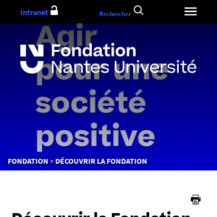
Aller
Intranet
Rechercher
au
contenu
Vous
FONDATION
DÉCOUVRIR LA FONDATION
êtes
ici :