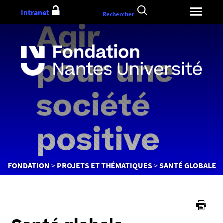
Aller
Intranet
Rechercher
au
contenu
Vous
FONDATION
PROJETS ET THÉMATIQUES
SANTÉ GLOBALE
êtes
ici :