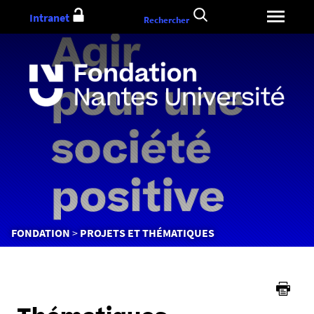
Aller
Intranet
Rechercher
au
contenu
Vous
FONDATION
PROJETS ET THÉMATIQUES
êtes
ici :