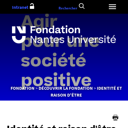
Aller
Intranet
Rechercher
au
contenu
Vous
FONDATION
DÉCOUVRIR LA FONDATION
IDENTITÉ ET
êtes
RAISON D'ÊTRE
ici :