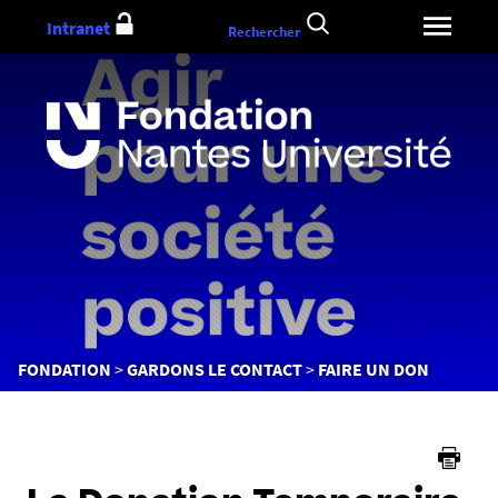
Aller
Intranet
Rechercher
au
contenu
Vous
FONDATION
GARDONS LE CONTACT
FAIRE UN DON
êtes
ici :