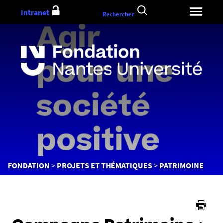
Aller
Intranet
Rechercher
au
contenu
Vous
FONDATION
PROJETS ET THÉMATIQUES
PATRIMOINE
êtes
ici :