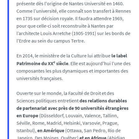
présente dès l'origine de Nantes Université en 1460.
Comme l’université, elle connaît son transfert à Rennes
en 1735 sur décision royale. Il faudra attendre 1969,
pour que celle-ci soit reconstruite à Nantes par
l’architecte Louis Arretche (1905-1991) sur les bords de
l'Erdre au sein du campus Tertre.
En 2014, le ministère de la Culture lui attribue
le label
e
Patrimoine du XX
siècle
. Elle est aujourd'hui l'une des
composantes les plus dynamiques et importantes des
universités françaises.
Ouverte sur le monde, la Faculté de Droit et des
Sciences politiques entretient
des relations durables
de partenariat avec près de 90 universités étrangères
en Europe
(Düsseldorf, Louvain, Valence, Tallinn,
Séville, Rome, Madrid, Helsinki, Varsovie, Prague,
Istanbul),
en Amérique
(Ottawa, San Pedro, Rio de
Janeiro, Des Moines, Québec)
et en Afrique
(Abidjan,