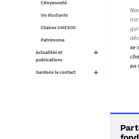
Citoyenneté
Nou
Vie étudiante
nor
Chaires UNESCO
qui
dém
Patrimoine
se 
Actualités et
che
publications
en 
Gardons le contact
Part
fond