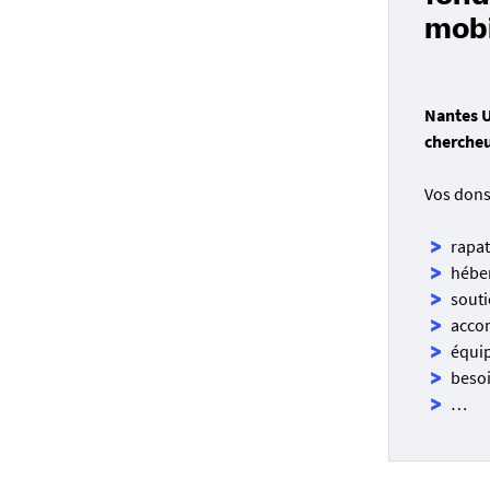
mobi
Nantes U
chercheu
Vos dons 
rapa
hébe
sout
acco
équi
besoi
…