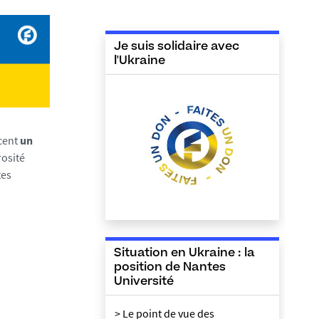
Je suis solidaire avec
l'Ukraine
ncent
un
rosité
tes
Situation en Ukraine : la
position de Nantes
Université
> Le point de vue des